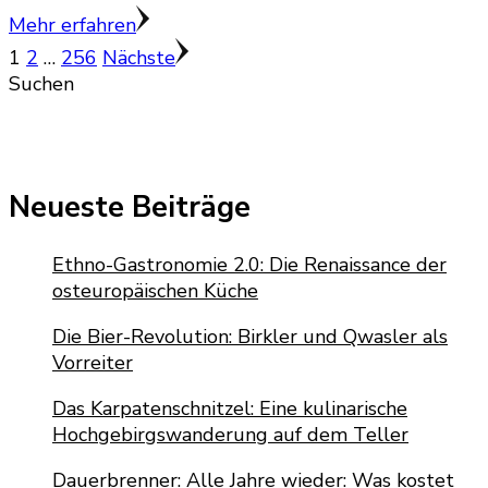
Mehr erfahren
Seitennummerierung
Seite
Seite
Seite
1
2
…
256
Nächste
Suchen
der
Beiträge
Neueste Beiträge
Ethno-Gastronomie 2.0: Die Renaissance der
osteuropäischen Küche
Die Bier-Revolution: Birkler und Qwasler als
Vorreiter
Das Karpatenschnitzel: Eine kulinarische
Hochgebirgswanderung auf dem Teller
Dauerbrenner: Alle Jahre wieder: Was kostet