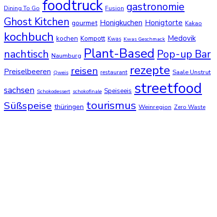
foodtruck
gastronomie
Dining To Go
Fusion
Ghost Kitchen
Honigkuchen
Honigtorte
gourmet
Kakao
kochbuch
Medovik
kochen
Kompott
Kwas
Kwas Geschmack
Plant-Based
nachtisch
Pop-up Bar
Naumburg
rezepte
reisen
Preiselbeeren
Saale Unstrut
restaurant
Qweis
streetfood
sachsen
Speiseeis
Schokodessert
schokofinale
tourismus
Süßspeise
thüringen
Weinregion
Zero Waste