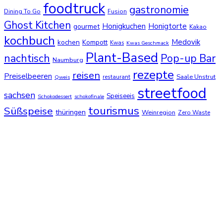
foodtruck
gastronomie
Dining To Go
Fusion
Ghost Kitchen
Honigkuchen
Honigtorte
gourmet
Kakao
kochbuch
Medovik
kochen
Kompott
Kwas
Kwas Geschmack
Plant-Based
nachtisch
Pop-up Bar
Naumburg
rezepte
reisen
Preiselbeeren
Saale Unstrut
restaurant
Qweis
streetfood
sachsen
Speiseeis
Schokodessert
schokofinale
tourismus
Süßspeise
thüringen
Weinregion
Zero Waste