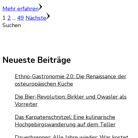
Mehr erfahren
Seitennummerierung
Seite
Seite
Seite
1
2
…
49
Nächste
Suchen
der
Beiträge
Neueste Beiträge
Ethno-Gastronomie 2.0: Die Renaissance der
osteuropäischen Küche
Die Bier-Revolution: Birkler und Qwasler als
Vorreiter
Das Karpatenschnitzel: Eine kulinarische
Hochgebirgswanderung auf dem Teller
Dauerbrenner: Alle Jahre wieder: Was kostet