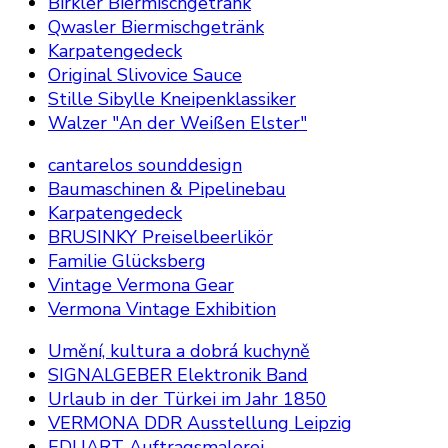
Birkler Biermischgetränk
Qwasler Biermischgetränk
Karpatengedeck
Original Slivovice Sauce
Stille Sibylle Kneipenklassiker
Walzer "An der Weißen Elster"
cantarelos sounddesign
Baumaschinen & Pipelinebau
Karpatengedeck
BRUSINKY Preiselbeerlikör
Familie Glücksberg
Vintage Vermona Gear
Vermona Vintage Exhibition
Umění, kultura a dobrá kuchyně
SIGNALGEBER Elektronik Band
Urlaub in der Türkei im Jahr 1850
VERMONA DDR Ausstellung Leipzig
EDUART Auftragsmalerei