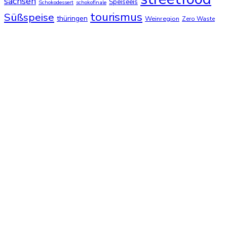
sachsen
Speiseeis
Schokodessert
schokofinale
tourismus
Süßspeise
thüringen
Weinregion
Zero Waste