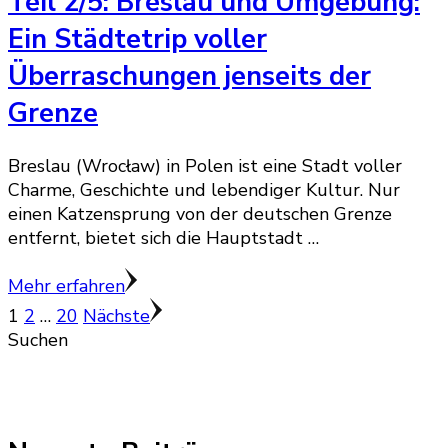
Teil 2/5: Breslau und Umgebung:
Ein Städtetrip voller
Überraschungen jenseits der
Grenze
Breslau (Wrocław) in Polen ist eine Stadt voller
Charme, Geschichte und lebendiger Kultur. Nur
einen Katzensprung von der deutschen Grenze
entfernt, bietet sich die Hauptstadt …
Mehr erfahren
Seitennummerierung
Seite
Seite
Seite
1
2
…
20
Nächste
Suchen
der
Beiträge