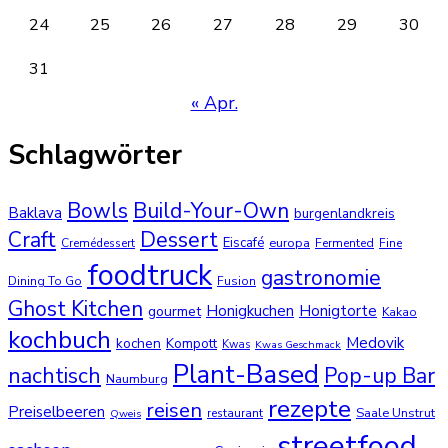
24
25
26
27
28
29
30
31
« Apr.
Schlagwörter
Bowls
Build-Your-Own
Baklava
burgenlandkreis
Dessert
Craft
Eiscafé
europa
Cremédessert
Fermented
Fine
foodtruck
gastronomie
Dining To Go
Fusion
Ghost Kitchen
Honigkuchen
Honigtorte
gourmet
Kakao
kochbuch
Medovik
kochen
Kompott
Kwas
Kwas Geschmack
Plant-Based
nachtisch
Pop-up Bar
Naumburg
rezepte
reisen
Preiselbeeren
Saale Unstrut
restaurant
Qweis
streetfood