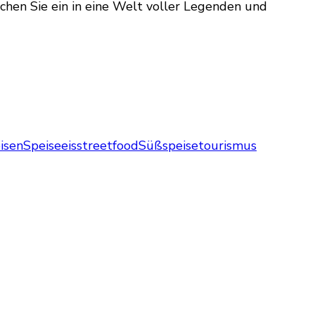
chen Sie ein in eine Welt voller Legenden und
eisen
Speiseeis
streetfood
Süßspeise
tourismus