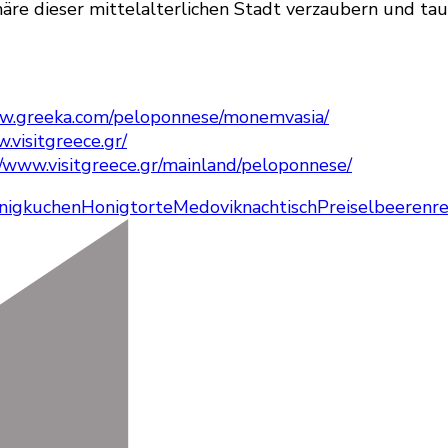
äre dieser mittelalterlichen Stadt verzaubern und tau
ww.greeka.com/peloponnese/monemvasia/
.visitgreece.gr/
//www.visitgreece.gr/mainland/peloponnese/
nigkuchen
Honigtorte
Medovik
nachtisch
Preiselbeeren
r