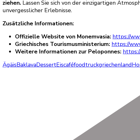
ziehen.
Lassen Sie sich von der einzigartigen Atmosph
unvergesslicher Erlebnisse.
Zusätzliche Informationen:
Offizielle Website von Monemvasia:
https://w
Griechisches Tourismusministerium:
https://www
Weitere Informationen zur Peloponnes:
https:
Ägäis
Baklava
Dessert
Eiscafé
foodtruck
griechenland
Ho