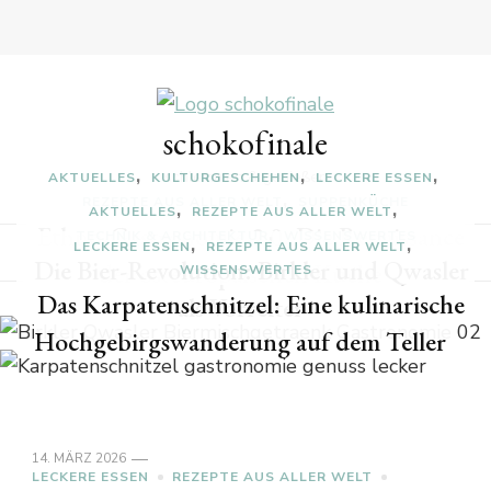
schokofinale
schlemmen & genießen
AKTUELLES
KULTURGESCHEHEN
LECKERE ESSEN
REZEPTE AUS ALLER WELT
SUPPENKÜCHE
AKTUELLES
REZEPTE AUS ALLER WELT
Ethno-Gastronomie 2.0: Die Renaissance
TECHNIK & ARCHITEKTUR
WISSENSWERTES
LECKERE ESSEN
REZEPTE AUS ALLER WELT
Die Bier-Revolution: Birkler und Qwasler
der osteuropäischen Küche
WISSENSWERTES
Das Karpatenschnitzel: Eine kulinarische
als Vorreiter
Hochgebirgswanderung auf dem Teller
14. MÄRZ 2026
LECKERE ESSEN
REZEPTE AUS ALLER WELT