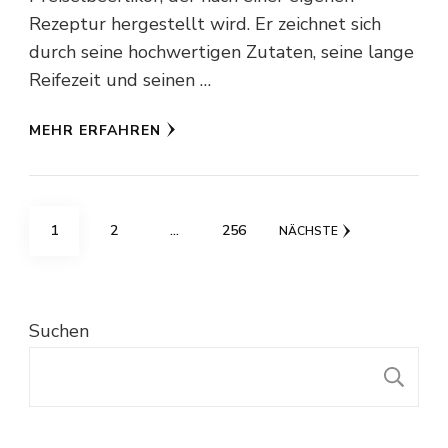
Rezeptur hergestellt wird. Er zeichnet sich
durch seine hochwertigen Zutaten, seine lange
Reifezeit und seinen …
MEHR ERFAHREN
Seitennummerierung
SEITE
SEITE
SEITE
1
2
…
256
NÄCHSTE
der
Beiträge
Suchen
S