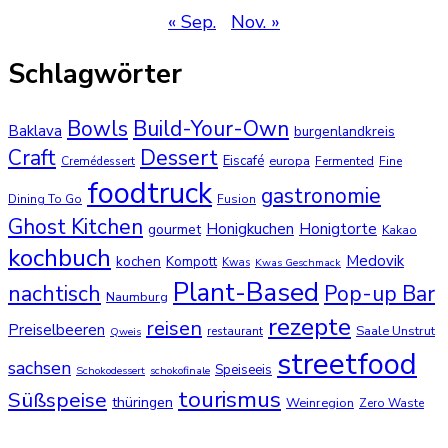
« Sep.
Nov. »
Schlagwörter
Bowls
Build-Your-Own
Baklava
burgenlandkreis
Dessert
Craft
Eiscafé
europa
Cremédessert
Fermented
Fine
foodtruck
gastronomie
Dining To Go
Fusion
Ghost Kitchen
Honigkuchen
Honigtorte
gourmet
Kakao
kochbuch
Medovik
kochen
Kompott
Kwas
Kwas Geschmack
Plant-Based
nachtisch
Pop-up Bar
Naumburg
rezepte
reisen
Preiselbeeren
Saale Unstrut
restaurant
Qweis
streetfood
sachsen
Speiseeis
Schokodessert
schokofinale
tourismus
Süßspeise
thüringen
Weinregion
Zero Waste