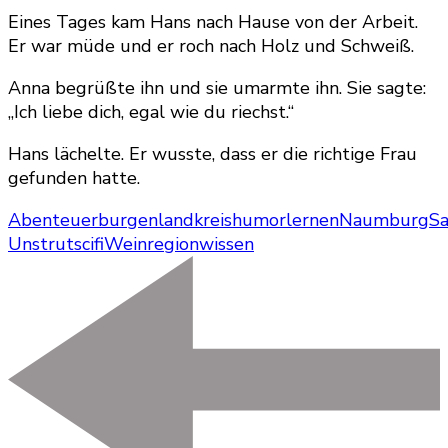
Eines Tages kam Hans nach Hause von der Arbeit.
Er war müde und er roch nach Holz und Schweiß.
Anna begrüßte ihn und sie umarmte ihn. Sie sagte:
„Ich liebe dich, egal wie du riechst.“
Hans lächelte. Er wusste, dass er die richtige Frau
gefunden hatte.
Abenteuer
burgenlandkreis
humor
lernen
Naumburg
Sa
Unstrut
scifi
Weinregion
wissen