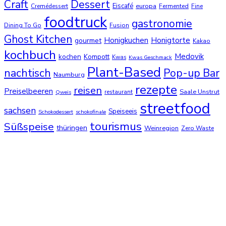
Dessert
Craft
Eiscafé
europa
Cremédessert
Fermented
Fine
foodtruck
gastronomie
Dining To Go
Fusion
Ghost Kitchen
Honigkuchen
Honigtorte
gourmet
Kakao
kochbuch
Medovik
kochen
Kompott
Kwas
Kwas Geschmack
Plant-Based
nachtisch
Pop-up Bar
Naumburg
rezepte
reisen
Preiselbeeren
Saale Unstrut
restaurant
Qweis
streetfood
sachsen
Speiseeis
Schokodessert
schokofinale
tourismus
Süßspeise
thüringen
Weinregion
Zero Waste