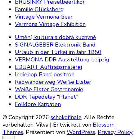
BRUSINKY Preiselbeerlikör
Familie Glücksberg
Vintage Vermona Gear
Vermona Vintage Exhibition
Umění, kultura a dobrá kuchyně
SIGNALGEBER Elektronik Band
Urlaub in der Türkei im Jahr 1850
VERMONA DDR Ausstellung Leipzig
EDUART Auftragsmalerei
Indiepop Band positron
Radwanderweg Weiße Elster
Weiße Elster Gastronomie
DDR Tapedelay "Planet"
Folklore Karpaten
© Copyright 2026
schokofinale
. Alle Rechte
vorbehalten.
Vilva | Entwickelt von
Blossom
Themes
. Präsentiert von
WordPress
.
Privacy Policy