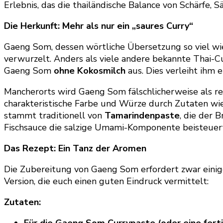
Erlebnis, das die thailändische Balance von Schärfe, 
Die Herkunft: Mehr als nur ein „saures Curry“
Gaeng Som, dessen wörtliche Übersetzung so viel wie 
verwurzelt. Anders als viele andere bekannte Thai-
Gaeng Som
ohne Kokosmilch
aus. Dies verleiht ihm 
Mancherorts wird Gaeng Som fälschlicherweise als rei
charakteristische Farbe und Würze durch Zutaten wi
stammt traditionell von
Tamarindenpaste
, die der 
Fischsauce die salzige Umami-Komponente beisteuer
Das Rezept: Ein Tanz der Aromen
Die Zubereitung von Gaeng Som erfordert zwar einige
Version, die euch einen guten Eindruck vermittelt:
Zutaten:
Für die Gaeng Som Currypaste (oder eine fert