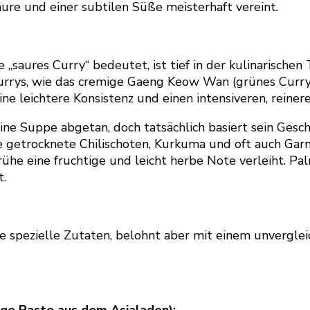
Säure und einer subtilen Süße meisterhaft vereint.
„saures Curry“ bedeutet, ist tief in der kulinarischen
Currys, wie das cremige Gaeng Keow Wan (grünes Curr
eine leichtere Konsistenz und einen intensiveren, rei
ne Suppe abgetan, doch tatsächlich basiert sein Gesch
e getrocknete Chilischoten, Kurkuma und oft auch Gar
Brühe eine fruchtige und leicht herbe Note verleiht. 
t.
 spezielle Zutaten, belohnt aber mit einem unvergleic
ige Paste aus dem Asialaden):