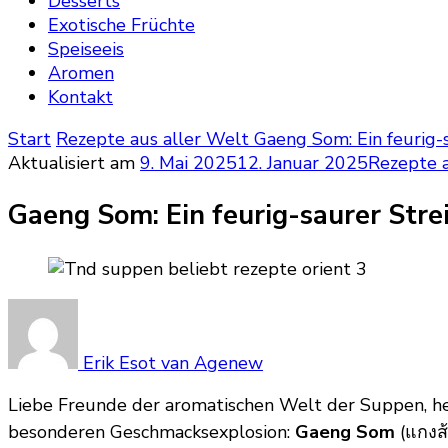
Desserts
Exotische Früchte
Speiseeis
Aromen
Kontakt
Start
Rezepte aus aller Welt
Gaeng Som: Ein feurig-
Aktualisiert am
9. Mai 2025
12. Januar 2025
Rezepte a
Gaeng Som: Ein feurig-saurer Str
Erik Esot van Agenew
Liebe Freunde der aromatischen Welt der Suppen, h
besonderen Geschmacksexplosion:
Gaeng Som
(แกงส้