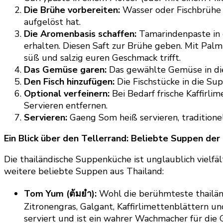
Die Brühe vorbereiten:
Wasser oder Fischbrühe 
aufgelöst hat.
Die Aromenbasis schaffen:
Tamarindenpaste in 
erhalten. Diesen Saft zur Brühe geben. Mit Palm
süß und salzig euren Geschmack trifft.
Das Gemüse garen:
Das gewählte Gemüse in die B
Den Fisch hinzufügen:
Die Fischstücke in die Sup
Optional verfeinern:
Bei Bedarf frische Kaffirli
Servieren entfernen.
Servieren:
Gaeng Som heiß servieren, traditione
Ein Blick über den Tellerrand: Beliebte Suppen der
Die thailändische Suppenküche ist unglaublich vielf
weitere beliebte Suppen aus Thailand:
Tom Yum (ต้มยำ):
Wohl die berühmteste thailänd
Zitronengras, Galgant, Kaffirlimettenblättern
serviert und ist ein wahrer Wachmacher für die