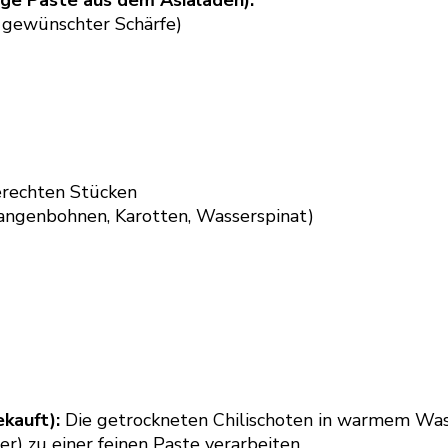
 gewünschter Schärfe)
gerechten Stücken
angenbohnen, Karotten, Wasserspinat)
ekauft):
Die getrockneten Chilischoten in warmem Wass
r) zu einer feinen Paste verarbeiten.