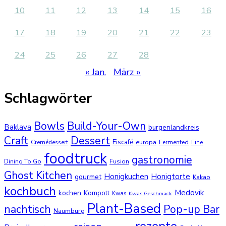
10
11
12
13
14
15
16
17
18
19
20
21
22
23
24
25
26
27
28
« Jan.
März »
Schlagwörter
Bowls
Build-Your-Own
Baklava
burgenlandkreis
Dessert
Craft
Eiscafé
europa
Cremédessert
Fermented
Fine
foodtruck
gastronomie
Dining To Go
Fusion
Ghost Kitchen
Honigkuchen
Honigtorte
gourmet
Kakao
kochbuch
Medovik
kochen
Kompott
Kwas
Kwas Geschmack
Plant-Based
nachtisch
Pop-up Bar
Naumburg