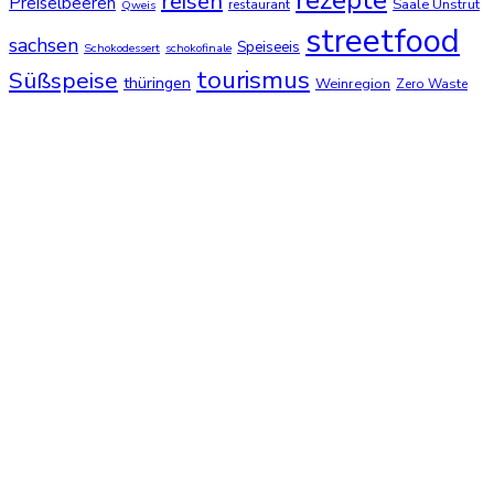
rezepte
reisen
Preiselbeeren
Saale Unstrut
restaurant
Qweis
streetfood
sachsen
Speiseeis
Schokodessert
schokofinale
tourismus
Süßspeise
thüringen
Weinregion
Zero Waste