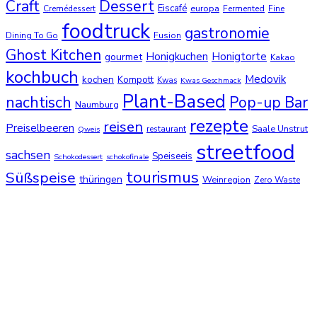
Dessert
Craft
Eiscafé
europa
Cremédessert
Fermented
Fine
foodtruck
gastronomie
Dining To Go
Fusion
Ghost Kitchen
Honigkuchen
Honigtorte
gourmet
Kakao
kochbuch
Medovik
kochen
Kompott
Kwas
Kwas Geschmack
Plant-Based
nachtisch
Pop-up Bar
Naumburg
rezepte
reisen
Preiselbeeren
Saale Unstrut
restaurant
Qweis
streetfood
sachsen
Speiseeis
Schokodessert
schokofinale
tourismus
Süßspeise
thüringen
Weinregion
Zero Waste