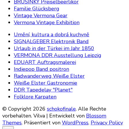
BRUSINKY Preiselbeerlikör
Familie Glücksberg
Vintage Vermona Gear
Vermona Vintage Exhibition
Umění, kultura a dobrá kuchyně
SIGNALGEBER Elektronik Band
Urlaub in der Türkei im Jahr 1850
VERMONA DDR Ausstellung Leipzig
EDUART Auftragsmalerei
Indiepop Band positron
Radwanderweg Weiße Elster
Weiße Elster Gastronomie
DDR Tapedelay "Planet"
Folklore Karpaten
© Copyright 2026
schokofinale
. Alle Rechte
vorbehalten.
Vilva | Entwickelt von
Blossom
Themes
. Präsentiert von
WordPress
.
Privacy Policy