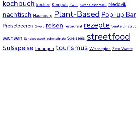
kochbuch
Medovik
kochen
Kompott
Kwas
Kwas Geschmack
Plant-Based
nachtisch
Pop-up Bar
Naumburg
rezepte
reisen
Preiselbeeren
Saale Unstrut
restaurant
Qweis
streetfood
sachsen
Speiseeis
Schokodessert
schokofinale
tourismus
Süßspeise
thüringen
Weinregion
Zero Waste