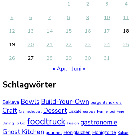
1
2
3
4
5
6
7
8
9
10
11
12
13
14
15
16
17
18
19
20
21
22
23
24
25
26
27
28
29
30
31
« Apr.
Juni »
Schlagwörter
Bowls
Build-Your-Own
Baklava
burgenlandkreis
Dessert
Craft
Eiscafé
europa
Cremédessert
Fermented
Fine
foodtruck
gastronomie
Dining To Go
Fusion
Ghost Kitchen
Honigkuchen
Honigtorte
gourmet
Kakao