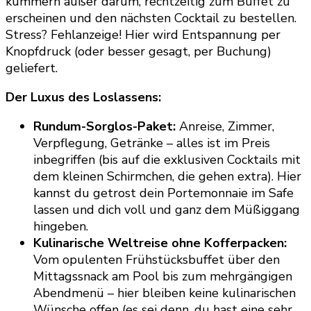
kümmern außer darum, rechtzeitig zum Buffet zu
erscheinen und den nächsten Cocktail zu bestellen.
Stress? Fehlanzeige! Hier wird Entspannung per
Knopfdruck (oder besser gesagt, per Buchung)
geliefert.
Der Luxus des Loslassens:
Rundum-Sorglos-Paket:
Anreise, Zimmer,
Verpflegung, Getränke – alles ist im Preis
inbegriffen (bis auf die exklusiven Cocktails mit
dem kleinen Schirmchen, die gehen extra). Hier
kannst du getrost dein Portemonnaie im Safe
lassen und dich voll und ganz dem Müßiggang
hingeben.
Kulinarische Weltreise ohne Kofferpacken:
Vom opulenten Frühstücksbuffet über den
Mittagssnack am Pool bis zum mehrgängigen
Abendmenü – hier bleiben keine kulinarischen
Wünsche offen (es sei denn, du hast eine sehr