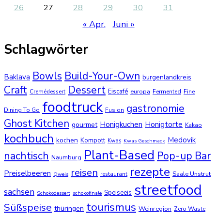
26
27
28
29
30
31
« Apr.
Juni »
Schlagwörter
Bowls
Build-Your-Own
Baklava
burgenlandkreis
Dessert
Craft
Eiscafé
europa
Cremédessert
Fermented
Fine
foodtruck
gastronomie
Dining To Go
Fusion
Ghost Kitchen
Honigkuchen
Honigtorte
gourmet
Kakao
kochbuch
Medovik
kochen
Kompott
Kwas
Kwas Geschmack
Plant-Based
nachtisch
Pop-up Bar
Naumburg
rezepte
reisen
Preiselbeeren
Saale Unstrut
restaurant
Qweis
streetfood
sachsen
Speiseeis
Schokodessert
schokofinale
tourismus
Süßspeise
thüringen
Weinregion
Zero Waste