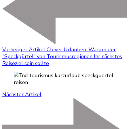
Vorheriger Artikel
Clever Urlauben: Warum der
"Speckgürtel" von Tourismusregionen Ihr nächstes
Reiseziel sein sollte
Nächster Artikel