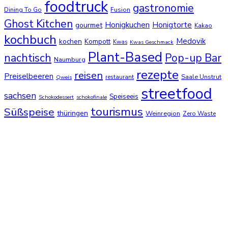
foodtruck
gastronomie
Dining To Go
Fusion
Ghost Kitchen
Honigkuchen
Honigtorte
gourmet
Kakao
kochbuch
Medovik
kochen
Kompott
Kwas
Kwas Geschmack
Plant-Based
nachtisch
Pop-up Bar
Naumburg
rezepte
reisen
Preiselbeeren
Saale Unstrut
restaurant
Qweis
streetfood
sachsen
Speiseeis
Schokodessert
schokofinale
tourismus
Süßspeise
thüringen
Weinregion
Zero Waste