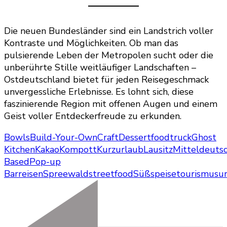
Die neuen Bundesländer sind ein Landstrich voller
Kontraste und Möglichkeiten. Ob man das
pulsierende Leben der Metropolen sucht oder die
unberührte Stille weitläufiger Landschaften –
Ostdeutschland bietet für jeden Reisegeschmack
unvergessliche Erlebnisse. Es lohnt sich, diese
faszinierende Region mit offenen Augen und einem
Geist voller Entdeckerfreude zu erkunden.
Bowls
Build-Your-Own
Craft
Dessert
foodtruck
Ghost
Kitchen
Kakao
Kompott
Kurzurlaub
Lausitz
Mitteldeuts
Based
Pop-up
Bar
reisen
Spreewald
streetfood
Süßspeise
tourismus
u