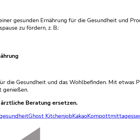
r gesunden Ernährung für die Gesundheit und Produkt
ause zu fördern, z. B.:
nährung
 für die Gesundheit und das Wohlbefinden. Mit etwas P
t genießen.
 ärztliche Beratung ersetzen.
gesundheit
Ghost Kitchen
job
Kakao
Kompott
mittagesse