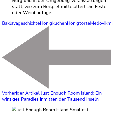
Burg und in der Umgebung Veranstaltungen
statt, wie zum Beispiel mittelalterliche Feste
oder Weinbautage.
Baklava
geschichte
Honigkuchen
Honigtorte
Medovik
mi
Vorheriger Artikel
Just Enough Room Island: Ein
winziges Paradies inmitten der Tausend Inseln