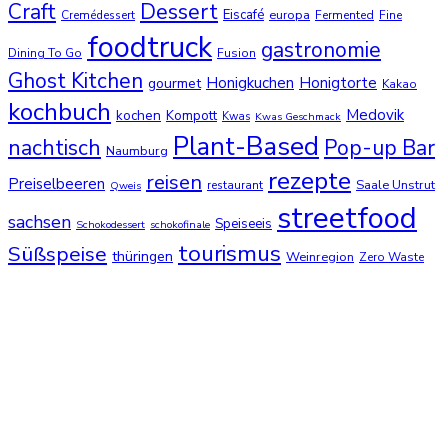
Dessert
Craft
Eiscafé
europa
Cremédessert
Fermented
Fine
foodtruck
gastronomie
Dining To Go
Fusion
Ghost Kitchen
Honigkuchen
Honigtorte
gourmet
Kakao
kochbuch
Medovik
kochen
Kompott
Kwas
Kwas Geschmack
Plant-Based
nachtisch
Pop-up Bar
Naumburg
rezepte
reisen
Preiselbeeren
Saale Unstrut
restaurant
Qweis
streetfood
sachsen
Speiseeis
Schokodessert
schokofinale
tourismus
Süßspeise
thüringen
Weinregion
Zero Waste