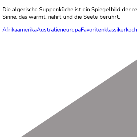
Die algerische Suppenküche ist ein Spiegelbild der re
Sinne, das wärmt, nährt und die Seele berührt.
Afrika
amerika
Australien
europa
Favoriten
klassiker
koc