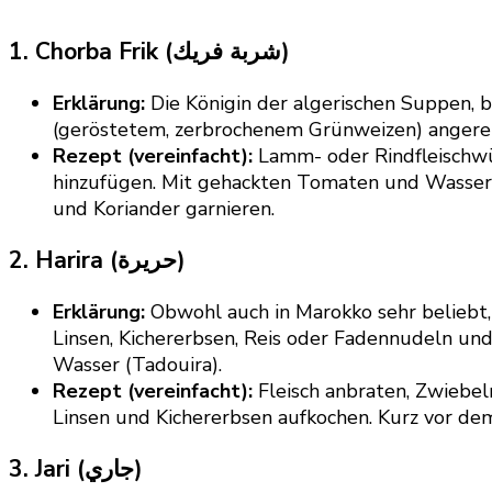
1. Chorba Frik (شربة فريك)
Erklärung:
Die Königin der algerischen Suppen, b
(geröstetem, zerbrochenem Grünweizen) angereich
Rezept (vereinfacht):
Lamm- oder Rindfleischwü
hinzufügen. Mit gehackten Tomaten und Wasser auf
und Koriander garnieren.
2. Harira (حريرة)
Erklärung:
Obwohl auch in Marokko sehr beliebt, h
Linsen, Kichererbsen, Reis oder Fadennudeln un
Wasser (Tadouira).
Rezept (vereinfacht):
Fleisch anbraten, Zwiebe
Linsen und Kichererbsen aufkochen. Kurz vor dem
3. Jari (جاري)