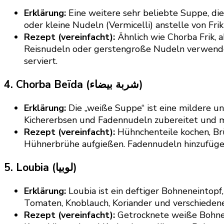
Erklärung:
Eine weitere sehr beliebte Suppe, die
oder kleine Nudeln (Vermicelli) anstelle von Frik
Rezept (vereinfacht):
Ähnlich wie Chorba Frik, 
Reisnudeln oder gerstengroße Nudeln verwendet
serviert.
4. Chorba Beïda (شربة بيضاء)
Erklärung:
Die „weiße Suppe“ ist eine mildere u
Kichererbsen und Fadennudeln zubereitet und mit
Rezept (vereinfacht):
Hühnchenteile kochen, Brü
Hühnerbrühe aufgießen. Fadennudeln hinzufügen 
5. Loubia (لوبيا)
Erklärung:
Loubia ist ein deftiger Bohneneintopf,
Tomaten, Knoblauch, Koriander und verschiedene
Rezept (vereinfacht):
Getrocknete weiße Bohnen 