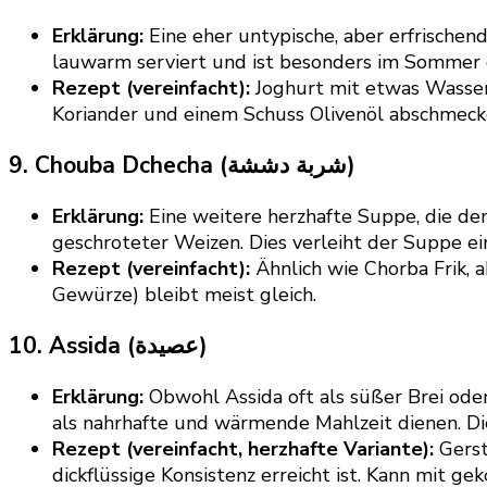
Erklärung:
Eine eher untypische, aber erfrischen
lauwarm serviert und ist besonders im Sommer 
Rezept (vereinfacht):
Joghurt mit etwas Wasser 
Koriander und einem Schuss Olivenöl abschmeck
9. Chouba Dchecha (شربة دششة)
Erklärung:
Eine weitere herzhafte Suppe, die de
geschroteter Weizen. Dies verleiht der Suppe e
Rezept (vereinfacht):
Ähnlich wie Chorba Frik, 
Gewürze) bleibt meist gleich.
10. Assida (عصيدة)
Erklärung:
Obwohl Assida oft als süßer Brei oder
als nahrhafte und wärmende Mahlzeit dienen. D
Rezept (vereinfacht, herzhafte Variante):
Gerst
dickflüssige Konsistenz erreicht ist. Kann mit g