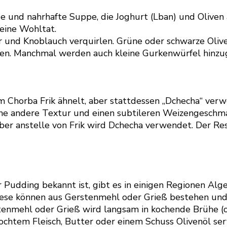
de und nahrhafte Suppe, die Joghurt (Lban) und Oliven 
eine Wohltat.
und Knoblauch verquirlen. Grüne oder schwarze Oliven 
en. Manchmal werden auch kleine Gurkenwürfel hinzu
m Chorba Frik ähnelt, aber stattdessen „Dchecha“ ver
ine andere Textur und einen subtileren Weizengeschm
aber anstelle von Frik wird Dchecha verwendet. Der Res
 Pudding bekannt ist, gibt es in einigen Regionen Alge
iese können aus Gerstenmehl oder Grieß bestehen und
enmehl oder Grieß wird langsam in kochende Brühe (of
ekochtem Fleisch, Butter oder einem Schuss Olivenöl se