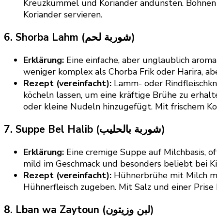
Kreuzkümmel und Koriander andünsten. Bohnen un
Koriander servieren.
6. Shorba Lahm (شوربة لحم)
Erklärung:
Eine einfache, aber unglaublich aromati
weniger komplex als Chorba Frik oder Harira, ab
Rezept (vereinfacht):
Lamm- oder Rindfleischkn
köcheln lassen, um eine kräftige Brühe zu erhal
oder kleine Nudeln hinzugefügt. Mit frischem Ko
7. Suppe Bel Halib (شوربة بالحليب)
Erklärung:
Eine cremige Suppe auf Milchbasis, of
mild im Geschmack und besonders beliebt bei K
Rezept (vereinfacht):
Hühnerbrühe mit Milch mis
Hühnerfleisch zugeben. Mit Salz und einer Pris
8. Lban wa Zaytoun (لبن وزيتون)