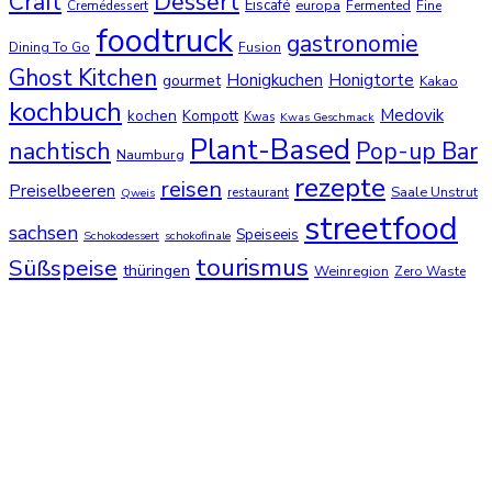
Dessert
Craft
Eiscafé
europa
Cremédessert
Fermented
Fine
foodtruck
gastronomie
Dining To Go
Fusion
Ghost Kitchen
Honigkuchen
Honigtorte
gourmet
Kakao
kochbuch
Medovik
kochen
Kompott
Kwas
Kwas Geschmack
Plant-Based
nachtisch
Pop-up Bar
Naumburg
rezepte
reisen
Preiselbeeren
Saale Unstrut
restaurant
Qweis
streetfood
sachsen
Speiseeis
Schokodessert
schokofinale
tourismus
Süßspeise
thüringen
Weinregion
Zero Waste