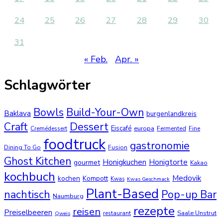
24
25
26
27
28
29
30
31
« Feb.
Apr. »
Schlagwörter
Bowls
Build-Your-Own
Baklava
burgenlandkreis
Dessert
Craft
Eiscafé
europa
Cremédessert
Fermented
Fine
foodtruck
gastronomie
Dining To Go
Fusion
Ghost Kitchen
Honigkuchen
Honigtorte
gourmet
Kakao
kochbuch
Medovik
kochen
Kompott
Kwas
Kwas Geschmack
Plant-Based
nachtisch
Pop-up Bar
Naumburg
rezepte
reisen
Preiselbeeren
Saale Unstrut
restaurant
Qweis