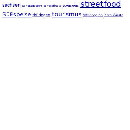
streetfood
sachsen
Speiseeis
Schokodessert
schokofinale
tourismus
Süßspeise
thüringen
Weinregion
Zero Waste