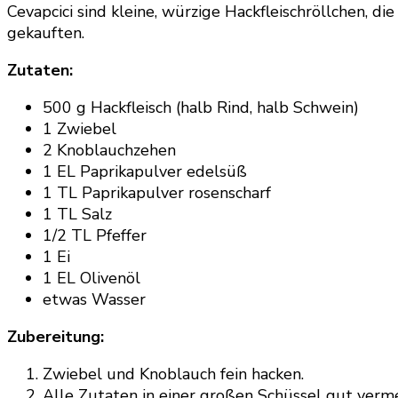
Cevapcici sind kleine, würzige Hackfleischröllchen, di
gekauften.
Zutaten:
500 g Hackfleisch (halb Rind, halb Schwein)
1 Zwiebel
2 Knoblauchzehen
1 EL Paprikapulver edelsüß
1 TL Paprikapulver rosenscharf
1 TL Salz
1/2 TL Pfeffer
1 Ei
1 EL Olivenöl
etwas Wasser
Zubereitung:
Zwiebel und Knoblauch fein hacken.
Alle Zutaten in einer großen Schüssel gut verm