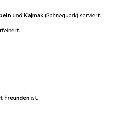
beln
und
Kajmak
(Sahnequark) serviert.
feinert.
t Freunden
ist.