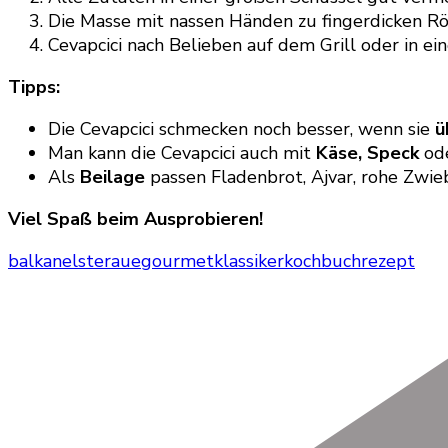
Die Masse mit nassen Händen zu fingerdicken Rö
Cevapcici nach Belieben auf dem Grill oder in ei
Tipps:
Die Cevapcici schmecken noch besser, wenn sie
ü
Man kann die Cevapcici auch mit
Käse, Speck
od
Als
Beilage
passen Fladenbrot, Ajvar, rohe Zwie
Viel Spaß beim Ausprobieren!
balkan
elsteraue
gourmet
klassiker
kochbuch
rezept