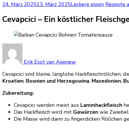
24. März 2025
13. März 2025
Leckere essen
Rezepte a
Cevapcici – Ein köstlicher Fleisch
Erik Esot van Agenew
Cevapcici sind kleine, längliche Hackfleischröllchen, d
Kroatien
,
Bosnien und Herzegowina
,
Mazedonien
,
Bu
Zubereitung:
Cevapcici werden meist aus
Lammhackfleisch
he
Das Hackfleisch wird mit
Gewürzen
wie Zwiebeln
Die Masse wird dann zu fingerdicken Röllchen 