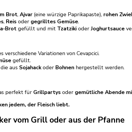
em Brot
,
Ajvar
(eine würzige Paprikapaste),
rohen Zwie
es
,
Reis
oder
gegrilltes Gemüse
.
ta-Brot
gefüllt und mit
Tzatziki
oder
Joghurtsauce
ver
s verschiedene Variationen von Cevapcici.
müse
gefüllt.
 die aus
Sojahack
oder
Bohnen
hergestellt werden.
das perfekt für
Grillpartys
oder
gemütliche Abende mi
en jedem, der Fleisch liebt.
ker vom Grill oder aus der Pfanne