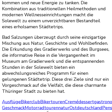
kommen und neue Energie zu tanken. Die
Kombination aus traditionellen Heilmethoden und
modernen Wellnesseinrichtungen macht die
Solewelt zu einem unverzichtbaren Bestandteil
eines erholsamen Städtetrips.
Bad Salzungen überzeugt durch seine einzigartige
Mischung aus Natur, Geschichte und Wohlbefinden.
Die Erkundung des Gradierwerks und des Burgsees,
die informative Reise in die Vergangenheit im
Museum am Gradierwerk und die entspannenden
Stunden in der Solewelt bieten ein
abwechslungsreiches Programm für einen
gelungenen Städtetrip. Diese drei Ziele sind nur ein
Vorgeschmack auf die Vielfalt, die diese charmante
Thüringer Stadt zu bieten hat.
Ausflüge
Bikerclub
Bikertouren
Cremédessert
gastron
Geschmack
Motorradtouren
natur
Ostdeutschland
Pens