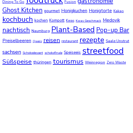
foodtruck
gastronomie
Dining To Go
Fusion
Ghost Kitchen
Honigkuchen
Honigtorte
gourmet
Kakao
kochbuch
Medovik
kochen
Kompott
Kwas
Kwas Geschmack
Plant-Based
nachtisch
Pop-up Bar
Naumburg
rezepte
reisen
Preiselbeeren
Saale Unstrut
restaurant
Qweis
streetfood
sachsen
Speiseeis
Schokodessert
schokofinale
tourismus
Süßspeise
thüringen
Weinregion
Zero Waste