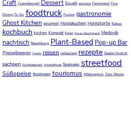
Dessert
Craft
Eiscafé
europa
Cremédessert
Fermented
Fine
foodtruck
gastronomie
Dining To Go
Fusion
Ghost Kitchen
Honigkuchen
Honigtorte
gourmet
Kakao
kochbuch
Medovik
kochen
Kompott
Kwas
Kwas Geschmack
Plant-Based
nachtisch
Pop-up Bar
Naumburg
rezepte
reisen
Preiselbeeren
Saale Unstrut
restaurant
Qweis
streetfood
sachsen
Speiseeis
Schokodessert
schokofinale
tourismus
Süßspeise
thüringen
Weinregion
Zero Waste