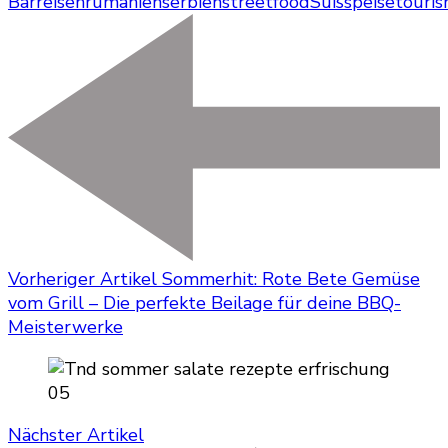
Bar
reisen
rumänien
serbien
streetfood
Süßspeise
touri
Vorheriger Artikel
Sommerhit: Rote Bete Gemüse
vom Grill – Die perfekte Beilage für deine BBQ-
Meisterwerke
Nächster Artikel