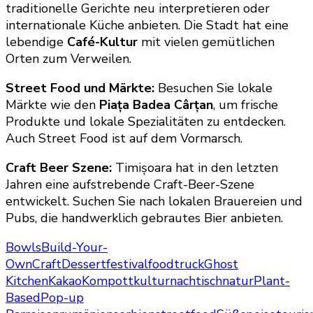
traditionelle Gerichte neu interpretieren oder
internationale Küche anbieten. Die Stadt hat eine
lebendige
Café-Kultur
mit vielen gemütlichen
Orten zum Verweilen.
Street Food und Märkte:
Besuchen Sie lokale
Märkte wie den
Piața Badea Cârțan
, um frische
Produkte und lokale Spezialitäten zu entdecken.
Auch Street Food ist auf dem Vormarsch.
Craft Beer Szene:
Timișoara hat in den letzten
Jahren eine aufstrebende Craft-Beer-Szene
entwickelt. Suchen Sie nach lokalen Brauereien und
Pubs, die handwerklich gebrautes Bier anbieten.
Bowls
Build-Your-
Own
Craft
Dessert
festival
foodtruck
Ghost
Kitchen
Kakao
Kompott
kultur
nachtisch
natur
Plant-
Based
Pop-up