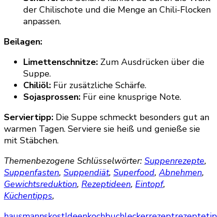
der Chilischote und die Menge an Chili-Flocken
anpassen.
Beilagen:
Limettenschnitze:
Zum Ausdrücken über die
Suppe.
Chiliöl:
Für zusätzliche Schärfe.
Sojasprossen:
Für eine knusprige Note.
Serviertipp:
Die Suppe schmeckt besonders gut an
warmen Tagen. Serviere sie heiß und genieße sie
mit Stäbchen.
Themenbezogene Schlüsselwörter:
Suppenrezepte
,
Suppenfasten
,
Suppendiät
,
Superfood
,
Abnehmen
,
Gewichtsreduktion
,
Rezeptideen
,
Eintopf
,
Küchentipps
,
hausmannskost
Ideen
kochbuch
lecker
rezept
rezepte
ti