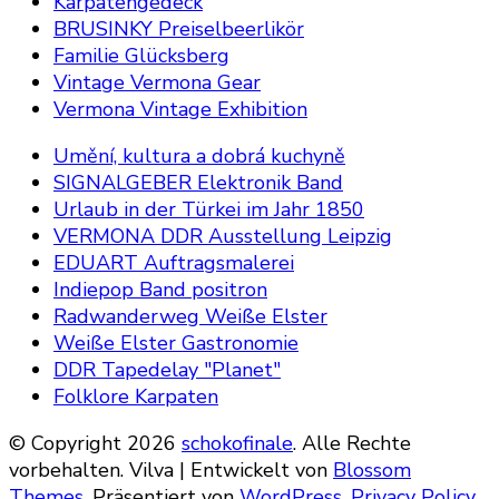
Karpatengedeck
BRUSINKY Preiselbeerlikör
Familie Glücksberg
Vintage Vermona Gear
Vermona Vintage Exhibition
Umění, kultura a dobrá kuchyně
SIGNALGEBER Elektronik Band
Urlaub in der Türkei im Jahr 1850
VERMONA DDR Ausstellung Leipzig
EDUART Auftragsmalerei
Indiepop Band positron
Radwanderweg Weiße Elster
Weiße Elster Gastronomie
DDR Tapedelay "Planet"
Folklore Karpaten
© Copyright 2026
schokofinale
. Alle Rechte
vorbehalten.
Vilva | Entwickelt von
Blossom
Themes
. Präsentiert von
WordPress
.
Privacy Policy