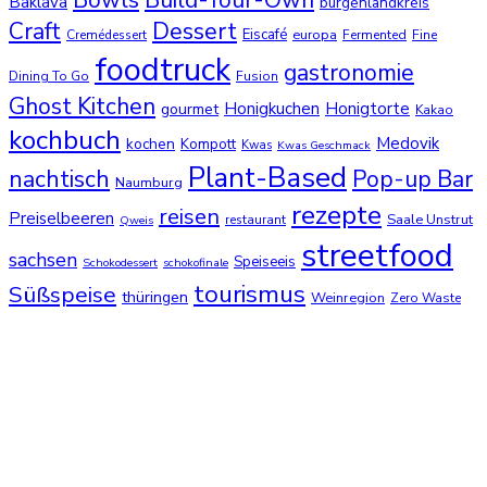
Baklava
burgenlandkreis
Dessert
Craft
Eiscafé
europa
Cremédessert
Fermented
Fine
foodtruck
gastronomie
Dining To Go
Fusion
Ghost Kitchen
Honigkuchen
Honigtorte
gourmet
Kakao
kochbuch
Medovik
kochen
Kompott
Kwas
Kwas Geschmack
Plant-Based
nachtisch
Pop-up Bar
Naumburg
rezepte
reisen
Preiselbeeren
Saale Unstrut
restaurant
Qweis
streetfood
sachsen
Speiseeis
Schokodessert
schokofinale
tourismus
Süßspeise
thüringen
Weinregion
Zero Waste