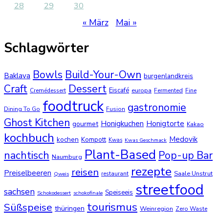
28
29
30
« März
Mai »
Schlagwörter
Bowls
Build-Your-Own
Baklava
burgenlandkreis
Dessert
Craft
Eiscafé
europa
Cremédessert
Fermented
Fine
foodtruck
gastronomie
Dining To Go
Fusion
Ghost Kitchen
Honigkuchen
Honigtorte
gourmet
Kakao
kochbuch
Medovik
kochen
Kompott
Kwas
Kwas Geschmack
Plant-Based
nachtisch
Pop-up Bar
Naumburg
rezepte
reisen
Preiselbeeren
Saale Unstrut
restaurant
Qweis
streetfood
sachsen
Speiseeis
Schokodessert
schokofinale
tourismus
Süßspeise
thüringen
Weinregion
Zero Waste